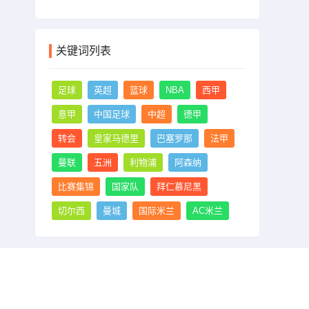
关键词列表
足球
英超
篮球
NBA
西甲
意甲
中国足球
中超
德甲
转会
皇家马德里
巴塞罗那
法甲
曼联
五洲
利物浦
阿森纳
比赛集锦
国家队
拜仁慕尼黑
切尔西
曼城
国际米兰
AC米兰