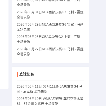
全场录像
2026年05月31日NBA西部决赛G7 马刺 - 雷霆
全场录像
2026年05月29日NBA西部决赛G6 雷霆 - 马刺
全场录像
2026年05月28日CBA总决赛G2 上海 - 广厦
全场录像
2026年05月27日NBA西部决赛G5 马刺 - 雷霆
全场录像
篮球集锦
2026年06月11日 06月11日NBA总决赛G4 马
刺 - 尼克斯 全场集锦
2026年06月10日 WNBA常规赛 菲尼克斯水星
81 - 87金州女武神 全场集锦