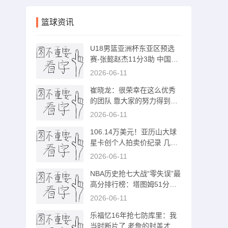
篮球资讯
U18男篮亚洲杯东亚区预选
赛-张懿赵杰11分3助 中国不
敌日本
2026-06-11
崔晓龙：很荣幸在这么优秀
的团队 靠大家的努力得到了
这个总冠军
2026-06-11
106.14万美元！亚历山大球
星卡创个人拍卖价纪录 几乎
是此前两倍
2026-06-11
NBA历史抢七大战“零失误”最
高分排行榜：塔图姆51分神
迹领衔！
2026-06-11
乐福忆16年抢七防库里：我
当时断片了 老詹的封盖才是