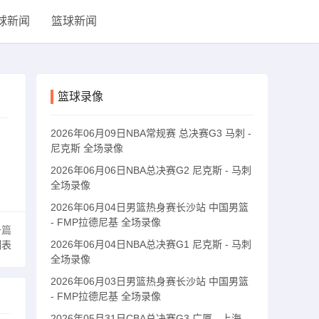
球新闻
篮球新闻
篮球录像
2026年06月09日NBA常规赛 总决赛G3 马刺 -
尼克斯 全场录像
2026年06月06日NBA总决赛G2 尼克斯 - 马刺
全场录像
2026年06月04日男篮热身赛长沙站 中国男篮
- FMP拉德尼基 全场录像
一篇
2026年06月04日NBA总决赛G1 尼克斯 - 马刺
列表
全场录像
2026年06月03日男篮热身赛长沙站 中国男篮
- FMP拉德尼基 全场录像
2026年05月31日CBA总决赛G3 广厦 - 上海