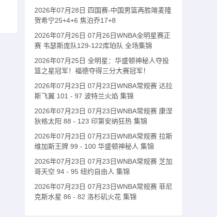
2026年07月28日 四国赛-中国男篮再胜喀麦隆
贺希宁25+4+6 焦泊乔17+8
2026年07月26日 07月26日WNBA全明星赛正
赛 韦瑟斯庞队129-122库珀队 全场集锦
2026年07月25日 全明星：华盛顿神秘人夺投
篮之星冠军！福德夺得三分大赛冠军！
2026年07月23日 07月23日WNBA常规赛 达拉
斯飞翼 101 - 97 波特兰火焰 集锦
2026年07月23日 07月23日WNBA常规赛 康涅
狄格太阳 88 - 123 印第安纳狂热 集锦
2026年07月23日 07月23日WNBA常规赛 拉斯
维加斯王牌 99 - 100 华盛顿神秘人 集锦
2026年07月23日 07月23日WNBA常规赛 芝加
哥天空 94 - 95 纽约自由人 集锦
2026年07月23日 07月23日WNBA常规赛 菲尼
克斯水星 86 - 82 洛杉矶火花 集锦