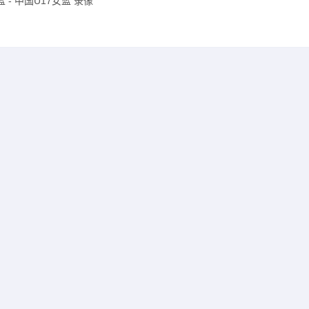
 - 中国U17女篮 录像