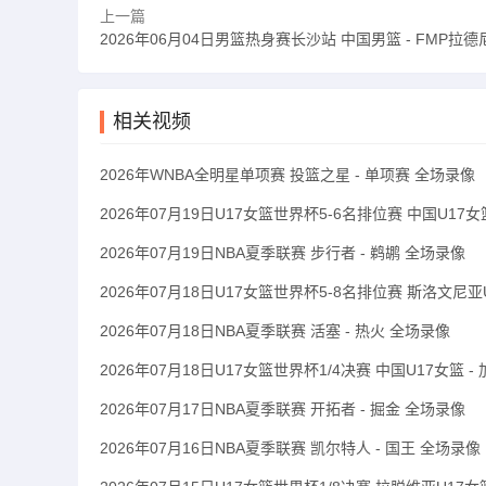
上一篇
2026年06月04日男篮热身赛长沙站 中国男篮 - FMP拉德尼基 全
相关视频
2026年WNBA全明星单项赛 投篮之星 - 单项赛 全场录像
2026年07月19日U17女篮世界杯5-6名排位赛 中国U17女
2026年07月19日NBA夏季联赛 步行者 - 鹈鹕 全场录像
2026年07月18日U17女篮世界杯5-8名排位赛 斯洛文尼亚
2026年07月18日NBA夏季联赛 活塞 - 热火 全场录像
2026年07月18日U17女篮世界杯1/4决赛 中国U17女篮 -
2026年07月17日NBA夏季联赛 开拓者 - 掘金 全场录像
2026年07月16日NBA夏季联赛 凯尔特人 - 国王 全场录像