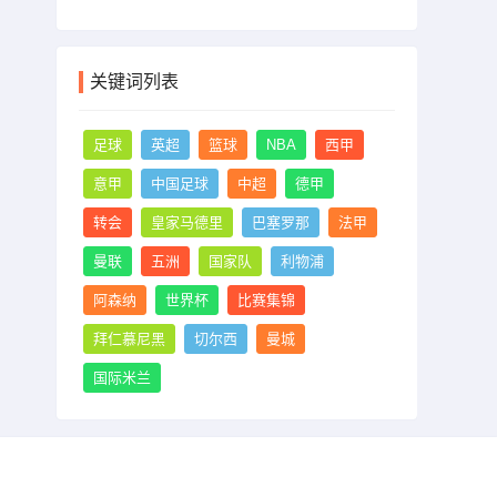
关键词列表
足球
英超
篮球
NBA
西甲
意甲
中国足球
中超
德甲
转会
皇家马德里
巴塞罗那
法甲
曼联
五洲
国家队
利物浦
阿森纳
世界杯
比赛集锦
拜仁慕尼黑
切尔西
曼城
国际米兰