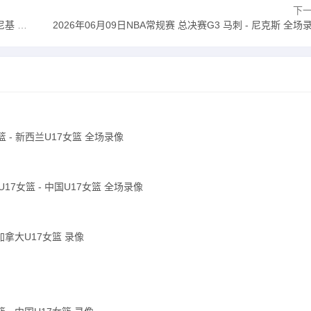
下
场录像
2026年06月09日NBA常规赛 总决赛G3 马刺 - 尼克斯 全场
篮 - 新西兰U17女篮 全场录像
U17女篮 - 中国U17女篮 全场录像
 加拿大U17女篮 录像