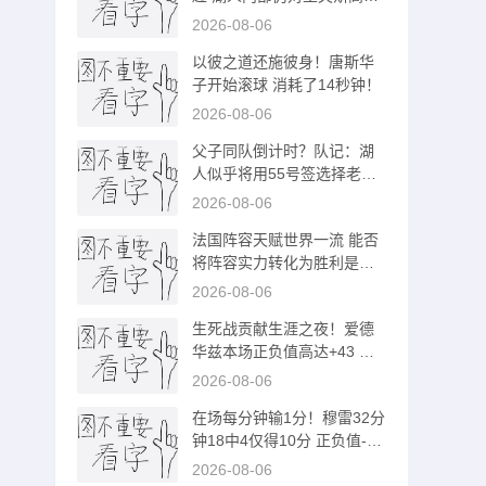
重视！
2026-08-06
以彼之道还施彼身！唐斯华
子开始滚球 消耗了14秒钟！
2026-08-06
父子同队倒计时？队记：湖
人似乎将用55号签选择老詹
的儿子布朗尼
2026-08-06
法国阵容天赋世界一流 能否
将阵容实力转化为胜利是另
一回事！
2026-08-06
生死战贡献生涯之夜！爱德
华兹本场正负值高达+43 并
列历史第五
2026-08-06
在场每分钟输1分！穆雷32分
钟18中4仅得10分 正负值-32
最低
2026-08-06