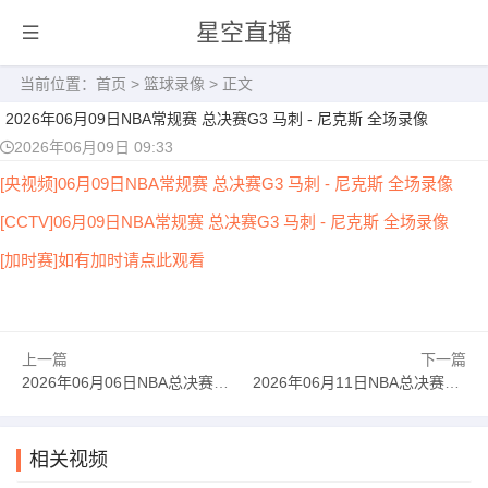
星空直播
当前位置：
首页
>
篮球录像
> 正文
2026年06月09日NBA常规赛 总决赛G3 马刺 - 尼克斯 全场录像
2026年06月09日 09:33
[央视频]06月09日NBA常规赛 总决赛G3 马刺 - 尼克斯 全场录像
[CCTV]06月09日NBA常规赛 总决赛G3 马刺 - 尼克斯 全场录像
[加时赛]如有加时请点此观看
上一篇
下一篇
2026年06月06日NBA总决赛G2 尼克斯 - 马刺 全场录像
2026年06月11日NBA总决赛G4 马刺 - 尼克斯 全场录像
相关视频