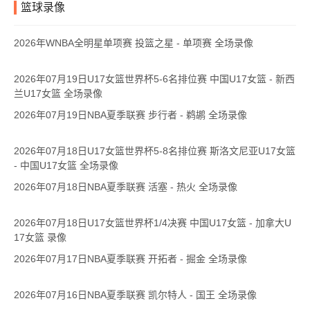
篮球录像
2026年WNBA全明星单项赛 投篮之星 - 单项赛 全场录像
2026年07月19日U17女篮世界杯5-6名排位赛 中国U17女篮 - 新西
兰U17女篮 全场录像
2026年07月19日NBA夏季联赛 步行者 - 鹈鹕 全场录像
2026年07月18日U17女篮世界杯5-8名排位赛 斯洛文尼亚U17女篮
- 中国U17女篮 全场录像
2026年07月18日NBA夏季联赛 活塞 - 热火 全场录像
2026年07月18日U17女篮世界杯1/4决赛 中国U17女篮 - 加拿大U
17女篮 录像
2026年07月17日NBA夏季联赛 开拓者 - 掘金 全场录像
2026年07月16日NBA夏季联赛 凯尔特人 - 国王 全场录像