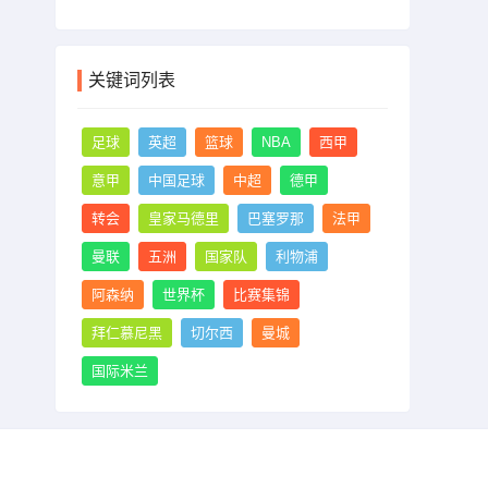
关键词列表
足球
英超
篮球
NBA
西甲
意甲
中国足球
中超
德甲
转会
皇家马德里
巴塞罗那
法甲
曼联
五洲
国家队
利物浦
阿森纳
世界杯
比赛集锦
拜仁慕尼黑
切尔西
曼城
国际米兰