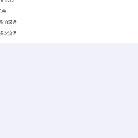
奇第10
机会
影响深远
多次流泪