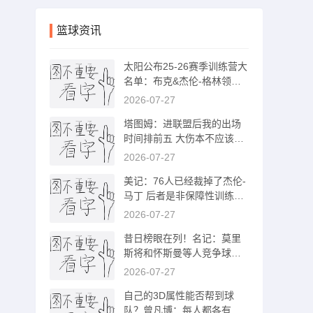
篮球资讯
太阳公布25-26赛季训练营大
名单：布克&杰伦-格林领衔
总计21人
2026-07-27
塔图姆：进联盟后我的出场
时间排前五 大伤本不应该发
生在我身上
2026-07-27
美记：76人已经裁掉了杰伦-
马丁 后者是非保障性训练营
合同
2026-07-27
昔日榜眼在列！名记：莫里
斯将和怀斯曼等人竞争球队
最后一个名额
2026-07-27
自己的3D属性能否帮到球
队？曾凡博：每人都各有特