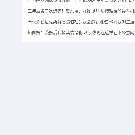
官方晒欧洲球员得分前十：司机领跑 字母哥将超大加 东契
三年后第二次追梦！曾凡博：好好提升 珍惜难得的第2次
布伦森谈尼克斯解雇锡伯杜：我会感到难过 他对我的生涯
塔图姆：受伤后我极其情绪化 从没像现在这样在不经意间