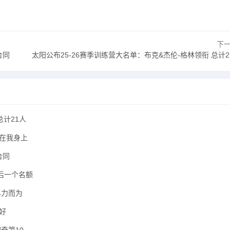
下
合同
太阳公布25-26赛季训练营大名单：布克&杰伦-格林领衔 总计21人
总计21人
在我身上
合同
后一个名额
尽力而为
好