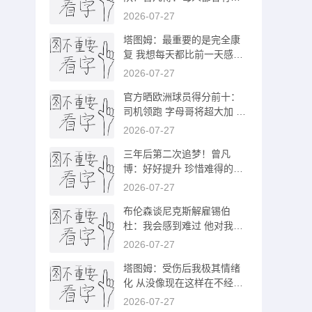
点 尽力而为
2026-07-27
塔图姆：最重要的是完全康
复 我想每天都比前一天感觉
更好
2026-07-27
官方晒欧洲球员得分前十：
司机领跑 字母哥将超大加 东
契奇第10
2026-07-27
三年后第二次追梦！曾凡
博：好好提升 珍惜难得的第
2次机会
2026-07-27
布伦森谈尼克斯解雇锡伯
杜：我会感到难过 他对我的
生涯影响深远
2026-07-27
塔图姆：受伤后我极其情绪
化 从没像现在这样在不经意
间多次流泪
2026-07-27