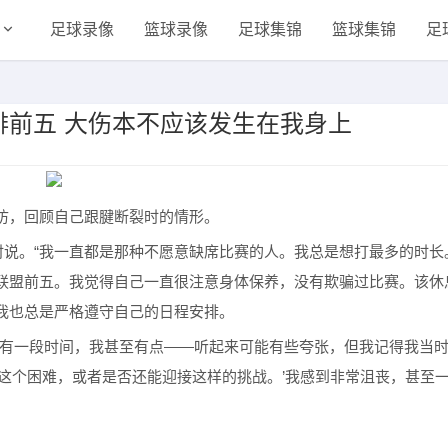
足球录像
篮球录像
足球集锦
篮球集锦
足
排前五 大伤本不应该发生在我身上
专访，回顾自己跟腱断裂时的情形。
时说。“我一直都是那种不愿意缺席比赛的人。我总是想打最多的时长
联盟前五。我觉得自己一直很注意身体保养，没有欺骗过比赛。该休
我也总是严格遵守自己的日程安排。
。有一段时间，我甚至有点——听起来可能有些夸张，但我记得我当
这个困难，或者是否还能迎接这样的挑战。’我感到非常沮丧，甚至